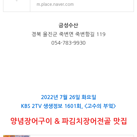
m.place.naver.com
금성수산
경북 울진군 죽변면 죽변항길
119
054-783-9930
2022년 7월 26일 화요일
KBS 2TV 생생정보 1601회, <고수의 부엌>
양념장어구이 & 파김치장어전골 맛집