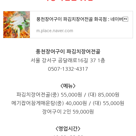
풍천장어구이 파김치장어전골 화곡점 : 네이버
m.place.naver.com
풍천장어구이 파김치장어전골
서울 강서구 곰달래로
16
길
37 1
층
0507-1332-4317
<메뉴>
파김치장어전골(중) 55,000원 / (대) 85,000원
메기잡어참게매운탕(중) 40,000원 / (대) 55,000원
장어구이 2인 59,000원
<영업시간>