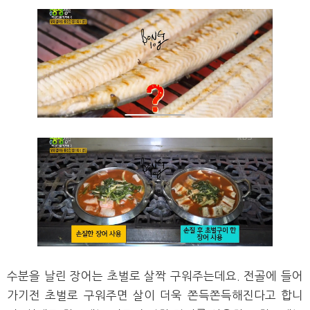
수분을 날린 장어는 초벌로 살짝 구워주는데요. 전골에 들어
가기전 초벌로 구워주면 살이 더욱 쫀득쫀득해진다고 합니