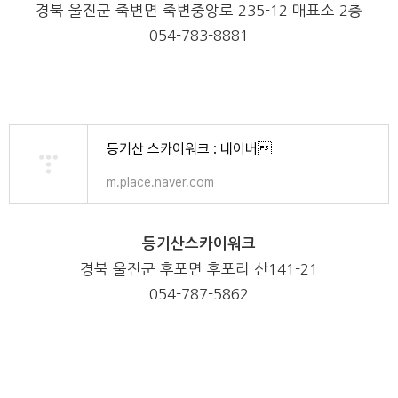
경북 울진군 죽변면 죽변중앙로
235-12
매표소
2
층
054-783-8881
등기산 스카이워크 : 네이버
m.place.naver.com
등기산스카이워크
경북 울진군 후포면 후포리 산
141-21
054-787-5862