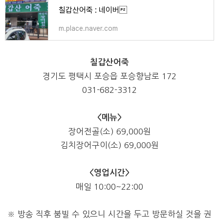
칠갑산어죽 : 네이버
m.place.naver.com
칠갑산어죽
경기도 평택시 포승읍 포승향남로
172
031-682-3312
<메뉴>
장어전골(소) 69,000원
김치장어구이(소) 69,000원
<
영업시간>
매일
10:00~
22:00
※
방송 직후 붐빌 수 있으니 시간을 두고 방문하실 것을 권