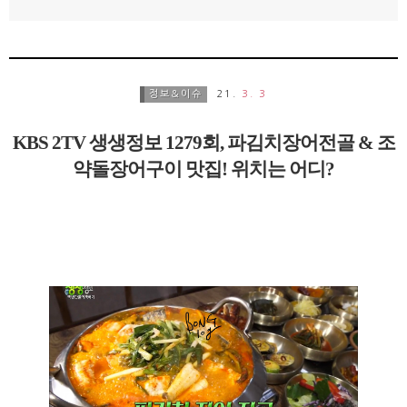
정보&이슈
21.
3. 3
KBS 2TV 생생정보 1279회, 파김치장어전골 & 조
약돌장어구이 맛집! 위치는 어디?