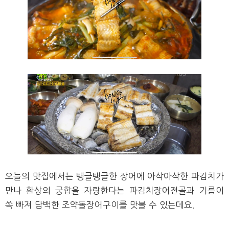
오늘의 맛집에서는 탱글탱글한 장어에 아삭아삭한 파김치가
만나 환상의 궁합을 자랑한다는 파김치장어전골과
기름이
쏙 빠져 담백한
조약돌장어구이를 맛볼 수 있는데요.