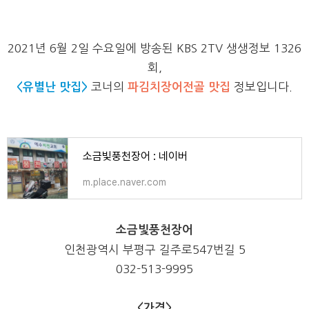
2021년 6월 2일 수요일에 방송된 KBS 2TV 생생정보 1326
회,
<유별난 맛집>
코너의
파김치장어전골 맛집
정보입니다.
소금빛풍천장어 : 네이버
m.place.naver.com
소금빛풍천장어
인천광역시 부평구 길주로547번길 5
032-513-9995
<가격>