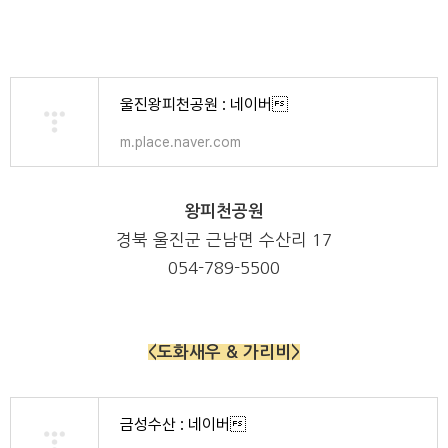
울진왕피천공원 : 네이버
m.place.naver.com
왕피천공원
경북 울진군 근남면 수산리
17
054-789-5500
<도화새우 & 가리비>
금성수산 : 네이버