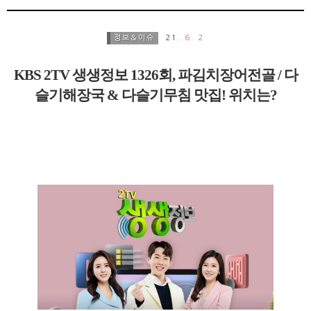
정보&이슈
21.
6. 2
KBS 2TV 생생정보 1326회, 파김치장어전골 / 다
슬기해장국 & 다슬기무침 맛집! 위치는?