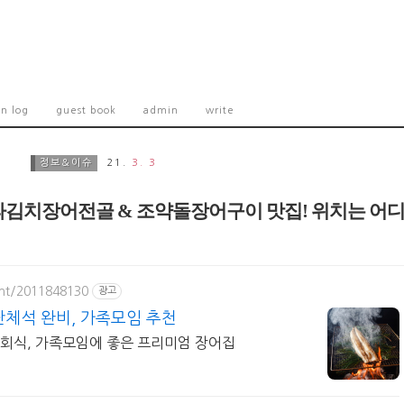
on log
guest book
admin
write
정보&이슈
21.
3. 3
회, 파김치장어전골 & 조약돌장어구이 맛집! 위치는 어디
ant/2011848130
광고
단체석 완비, 가족모임 추천
 회식, 가족모임에 좋은 프리미엄 장어집