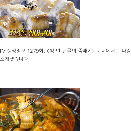
TV 생생정보 1279회, <백 년 단골의 뚝배기> 코너에서는 파
 소개됐습니다.