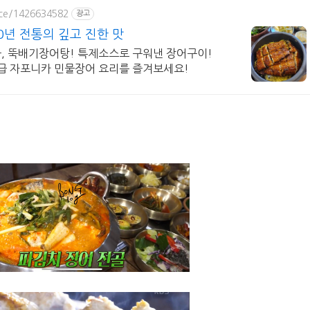
ace/1426634582
광고
년 전통의 깊고 진한 맛
국, 뚝배기장어탕! 특제소스로 구워낸 장어구이!
상급 자포니카 민물장어 요리를 즐겨보세요!