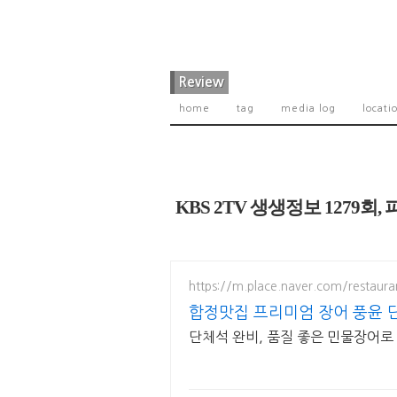
Review
home
tag
media log
locati
KBS 2TV 생생정보 1279
https://m.place.naver.com/restaur
합정맛집 프리미엄 장어 풍윤 
단체석 완비, 품질 좋은 민물장어로