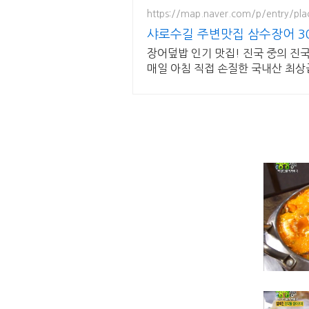
https://map.naver.com/p/entry/pl
샤로수길 주변맛집 삼수장어 30
장어덮밥 인기 맛집! 진국 중의 진
매일 아침 직접 손질한 국내산 최