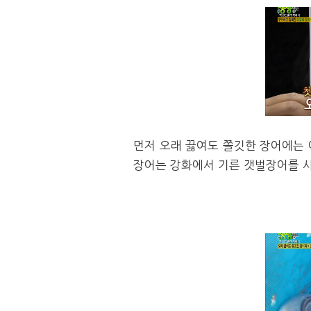
먼저 오래 끓여도 쫄깃한 장어에는
장어는
강화에서 기른 갯벌장어를 