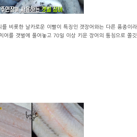
니를 비롯한 날카로운 이빨이 특징인 갯장어와는 다른 품종이
치어를 갯벌에 풀어놓고 70일 이상 키운 장어의 통칭으로 쫄