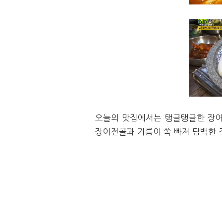
오늘의 맛집에서는 탱글탱글한 장어
장어전골과
기름이 쏙 빠져 담백한