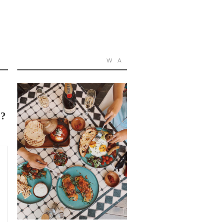
W
A
?