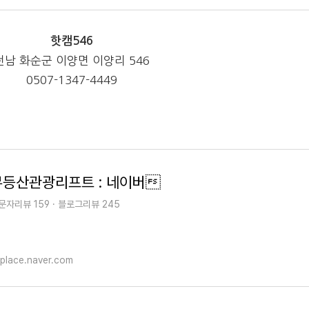
핫캠546
전남 화순군 이양면 이양리 546
0507-1347-4449
무등산관광리프트 : 네이버
문자리뷰 159 · 블로그리뷰 245
place.naver.com