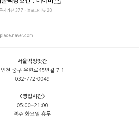
서울떡방앗간 : 네이버
문자리뷰 377 · 블로그리뷰 20
place.naver.com
서울떡방앗간
인천 중구 우현로45번길 7-1
032-772-0049
<영업시간>
05:00~21:00
격주 화요일 휴무