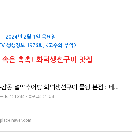
2024년 2월 1일 목요일
2TV 생생정보 1976회, <고수의 부엌>
, 속은 촉촉! 화덕생선구이 맛집
목감동 설악추어탕 화덕생선구이 물왕 본점 : 네이버
문자리뷰 1,284 · 블로그리뷰 108
place.naver.com