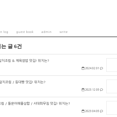
on log
guest book
admin
write
는 글 6건
 갈치조림 & 제육쌈밥 맛집! 위치는?
2024.02.01
긴 갈치조림 / 등대빵 맛집! 위치는?
2023.12.05
치조림 / 돌문어해물삼합 / 서대회무침 맛집! 위치는?
2023.04.05