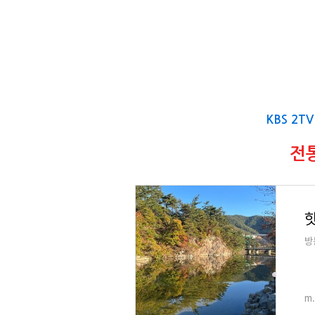
KBS 2T
전
핫
방
m.