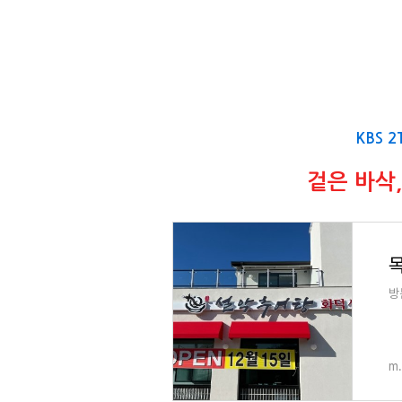
KBS 
겉은 바삭
방
m.