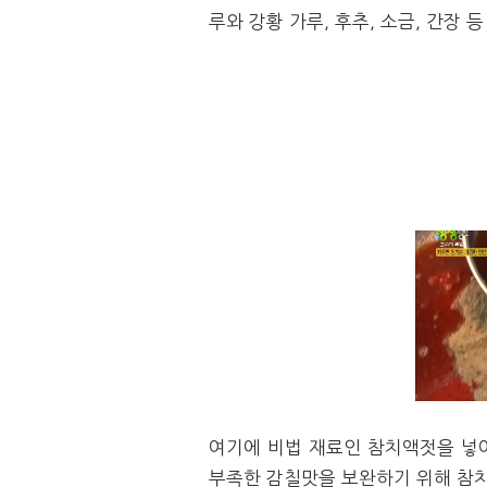
루와 강황 가루, 후추, 소금, 간장
여기에 비법 재료인 참치액젓을 넣
부족한 감칠맛을 보완하기 위해 참