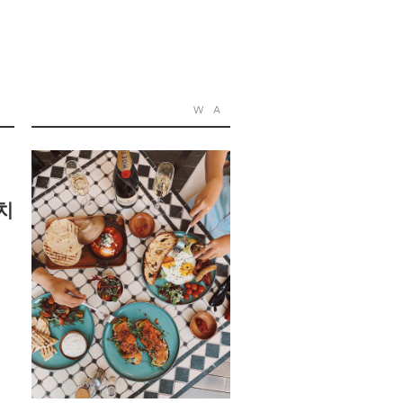
W
A
치