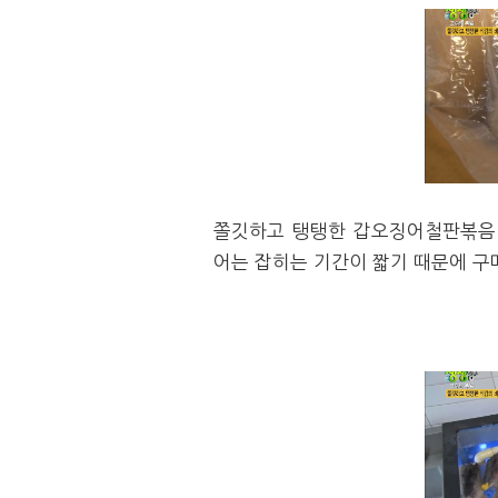
쫄깃하고 탱탱한 갑오징어철판볶음
어는 잡히는 기간이 짧기 때문에 구