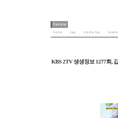
Review
home
tag
media log
locati
KBS 2TV 생생정보 1277