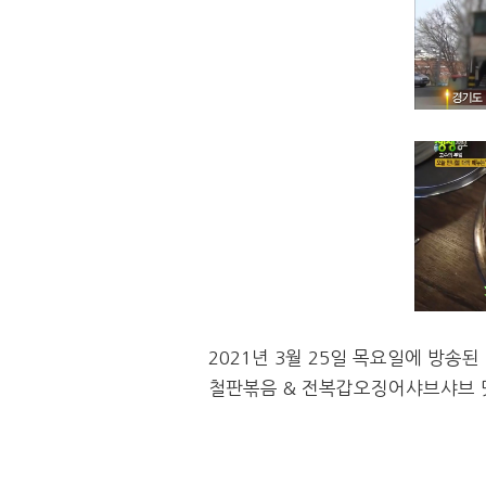
2021년 3월 25일 목요일에 방송된 
철판볶음 & 전복갑오징어샤브샤브 