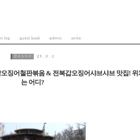
on log
guest book
admin
write
정보&이슈
21.
3. 2
회, 갑오징어철판볶음 & 전복갑오징어샤브샤브 맛집! 위
는 어디?