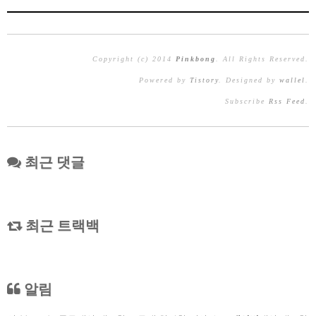
Copyright (c) 2014
Pinkbong
. All Rights Reserved.
Powered by
Tistory
. Designed by
wallel
.
Subscribe
Rss Feed
.
최근 댓글
최근 트랙백
알림