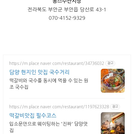
봉스수산시장
전라북도 부안군 부안읍 당산로
43-1
070-4152-9329
https://m.place.naver.com/restaurant/34736032
광고
담양 현지인 맛집 국수거리
떡갈비와 국수를 동시에 먹을 수 있는 원
조 국수집
https://m.place.naver.com/restaurant/1197623328
광고
떡갈비맛집 필수코스
입소문만으로 웨이팅하는 '진짜' 담양맛
집