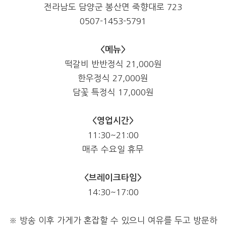
전라남도 담양군 봉산면 죽향대로
723
0507-1453-5791
<메뉴>
떡갈비 반반정식 21,000원
한우정식 27,000원
담꽃 특정식 17,000원
<영업시간>
11:30~21:00
매주 수요일 휴무
<브레이크타임>
14:30~17:00
※
방송 이후 가게가 혼잡할 수 있으니 여유를 두고 방문하