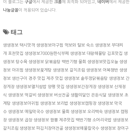
이 블로그는
구글
에서 제공한
크롬
에 최적화 되어있고,
네이버
에서 제공한
나눔글꼴
이 적용되어 있습니다.
태그
생생정보 택시맛객
생생정보아구찜
먹보와 털보 숙소
생생정보 부대찌
개
포천맛집
생생정보7000원한식부페
생생정보 대왕해물탕
김포맛집
생
생정보 탕수육
생생정보 닭볶음탕
백반기행 물회
생생정보맛집오늘
생생
정보 아귀찜
생생정보꽃게탕
생생정보 갈치조림
생생정보 어복쟁반
생생
정보 생선구이
경주 맛집
제주 맛집
생생정보 솥뚜껑닭볶음탕
생생정보 간
장게장
생생정보멸치쌈밥
양평 맛집
생생정보간장게장
생생정보 산채정
식
생생정보 떡갈비
생생정보 버섯전골
생활의달인 은둔식달
생생정보 초
계탕
생생정보아귀찜
생생정보 보리밥
생생정보캠핑장
생생정보 막국
수
생생정보 메밀막국수
생생정보 물회
생생정보 오리백숙
생생정보 캠핑
장
생생정보 곱창
생생정보 짬뽕
제주맛집
백반기행 소머리국밥
생생정보
갈치조림
생생정보 파김치장어전골
생생정보해물칼국수
생생정보 장어구