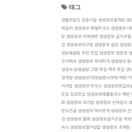
태그
생활의달인 은둔식달
생생정보꽃게탕
생
떡갈비
생생정보 메밀막국수
생생정보 대
탕
생생정보 어복쟁반
생생정보 갈치조림
집
생생정보아구찜
생생정보 곱창
생생정
껑닭볶음탕
부천 맛집
생생정보 캠핑장
오리백숙
생생정보 부대찌개
생생정보 탕
생정보 닭볶음탕
고양 맛집
제주 맛집
생
장게장
생생정보7000원한식부페
백반기
리국밥
생생정보 막국수
생생정보맛집오
맛집
김포맛집
생생정보해물칼국수
백반
회
생생정보 보리밥
생생정보 산채정식
만두전골
생생정보 택시맛객
생생정보 간
장
생생정보 물회
생생정보갈치조림
먹보
숙소
생생정보멸치쌈밥
생생정보 초계탕