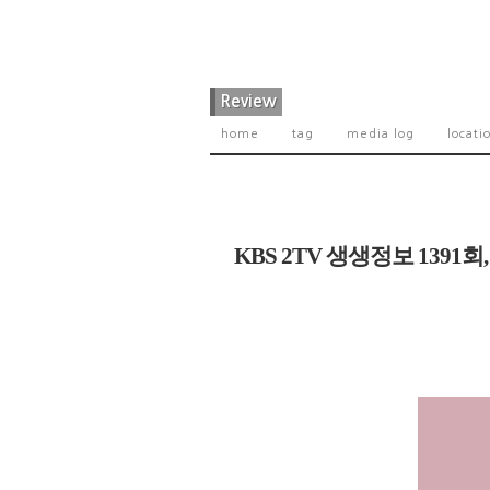
Review
home
tag
media log
locati
KBS 2TV 생생정보 139