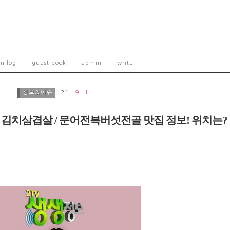
on log
guest book
admin
write
정보&이슈
21.
9. 1
1회, 김치삼겹살 / 문어전복버섯전골 맛집 정보! 위치는?