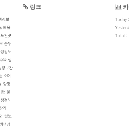
링크
카
생정보
T
oday 
왕해물
Y
esterd
포천맛
T
otal :
보 솥뚜
생생정보
수육
생
생정보간
행 소머
늘
양평
기행 물
생생정보
장게
와 털보
생생정