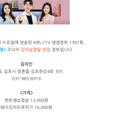
일 수요일에 방송된 KBS 2TV 생생정보 1391회,
엌>
코너의
김치삼겹살 맛집
정보입니다.
김치인
도 김포시 양촌읍 김포한강4로 355
031-985-6919
<가격>
한돈생삼겹살 13,000원
돼지김치두루치기 10,000원