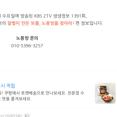
일 수요일에 방송된 KBS 2TV 생생정보 1391회,
너의
말벌이 만든 보물, 노봉방을 찾아라!
편 정보입니다.
노봉방 문의
010-5396-3257
캐시 적립
끼를! 쿠팡에서 로켓배송으로 만나보세요. 전문점 수
한 맛을 즐겨보세요.
ant/16083340
광고