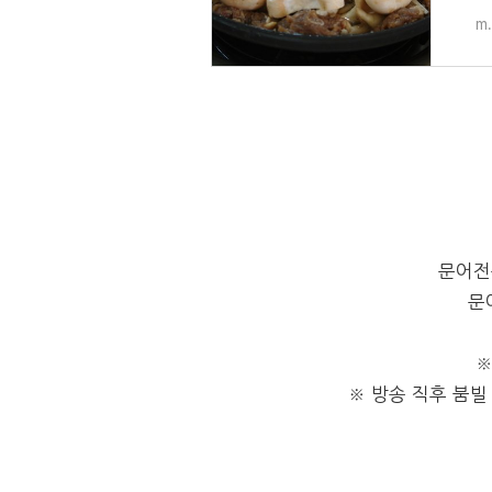
m.
문어전복
문
※
※ 방송 직후 붐빌