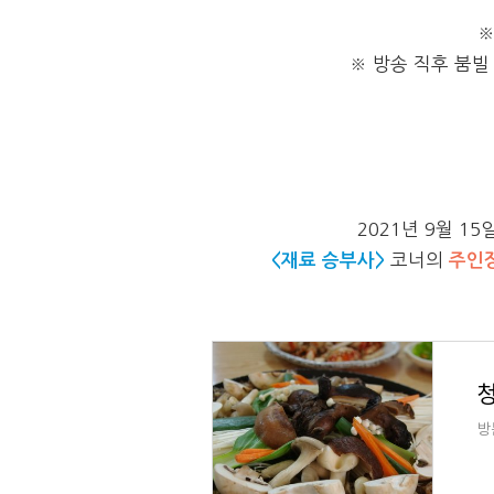
※
※ 방송 직후 붐빌
2021년 9월 15
<재료 승부사>
코너의
주인
방문